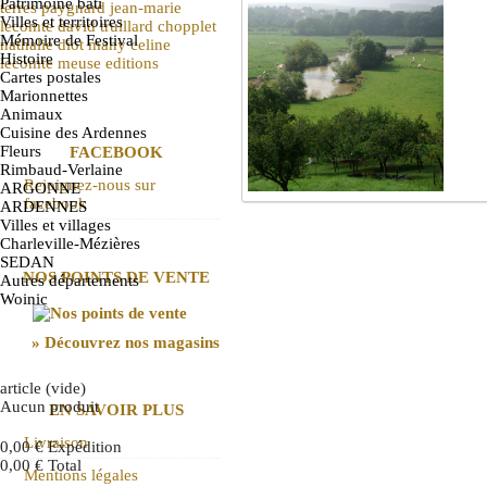
Patrimoine bâti
terres
paygnard
jean-marie
Villes et territoires
lecomte
david truillard
chopplet
Mémoire de Festival
nathalie diot
mahy
celine
Histoire
lecomte
meuse
editions
Cartes postales
Marionnettes
Animaux
Cuisine des Ardennes
Fleurs
FACEBOOK
Rimbaud-Verlaine
Rejoignez-nous sur
ARGONNE
facebook
ARDENNES
Villes et villages
Charleville-Mézières
SEDAN
NOS POINTS DE VENTE
Autres départements
Woinic
» Découvrez nos magasins
article
(vide)
Aucun produit
EN SAVOIR PLUS
Livraison
0,00 €
Expédition
0,00 €
Total
Mentions légales