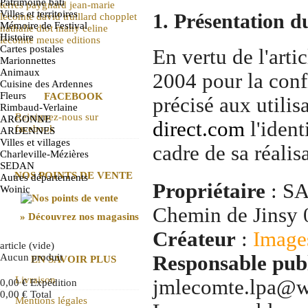
Patrimoine bâti
terres
paygnard
jean-marie
Villes et territoires
1. Présentation du
lecomte
david truillard
chopplet
Mémoire de Festival
nathalie diot
mahy
celine
Histoire
lecomte
meuse
editions
Cartes postales
En vertu de l'arti
Marionnettes
Animaux
2004 pour la conf
Cuisine des Ardennes
Fleurs
FACEBOOK
précisé aux utilis
Rimbaud-Verlaine
Rejoignez-nous sur
ARGONNE
direct.com
l'ident
facebook
ARDENNES
Villes et villages
cadre de sa réalis
Charleville-Mézières
SEDAN
NOS POINTS DE VENTE
Autres départements
Propriétaire
: SA
Woinic
Chemin de Jinsy
» Découvrez nos magasins
Créateur
:
Image
article
(vide)
Aucun produit
Responsable pub
EN SAVOIR PLUS
Livraison
jmlecomte.lpa@w
0,00 €
Expédition
0,00 €
Total
Mentions légales