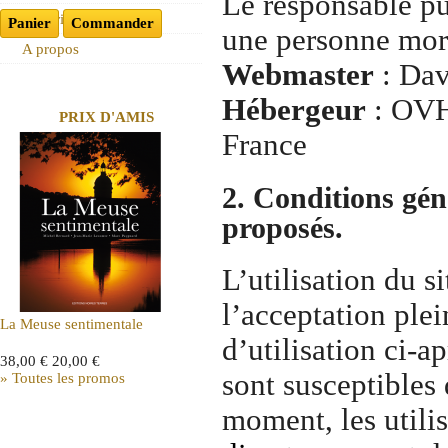
Le responsable pu
Historique
Panier
Commander
une personne mor
A propos
Webmaster
: Dav
Hébergeur
: OVH
PRIX D'AMIS
France
2. Conditions géné
proposés.
L’utilisation du s
l’acceptation plei
La Meuse sentimentale
d’utilisation ci-a
38,00 €
20,00 €
sont susceptibles
» Toutes les promos
moment, les utilis