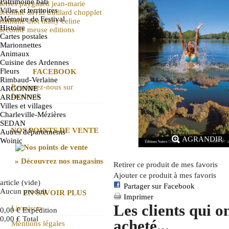
Patrimoine bâti
terres
paygnard
jean-marie
Villes et territoires
lecomte
david truillard
chopplet
Mémoire de Festival
nathalie diot
mahy
celine
Histoire
lecomte
meuse
editions
Cartes postales
Marionnettes
Animaux
Cuisine des Ardennes
Fleurs
FACEBOOK
Rimbaud-Verlaine
Rejoignez-nous sur
ARGONNE
facebook
ARDENNES
Villes et villages
Charleville-Mézières
SEDAN
NOS POINTS DE VENTE
Autres départements
AGRANDIR
Woinic
» Découvrez nos magasins
Retirer ce produit de mes favoris
Ajouter ce produit à mes favoris
article
(vide)
Partager sur Facebook
Aucun produit
EN SAVOIR PLUS
Imprimer
Les clients qui o
Livraison
0,00 €
Expédition
0,00 €
Total
acheté...
Mentions légales