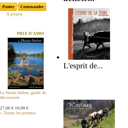
Historique
Panier
Commander
A propos
PRIX D'AMIS
L'esprit de...
La Haute-Saône, guide de
découverte
27,00 €
19,90 €
» Toutes les promos