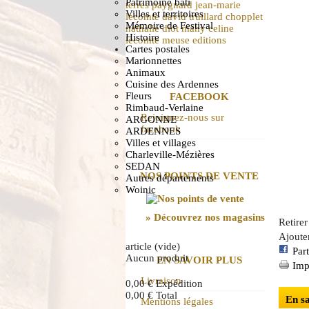
Patrimoine bâti
terres
paygnard
jean-marie
Villes et territoires
lecomte
david truillard
chopplet
Mémoire de Festival
nathalie diot
mahy
celine
Histoire
lecomte
meuse
editions
Cartes postales
Marionnettes
Animaux
Cuisine des Ardennes
Fleurs
FACEBOOK
Rimbaud-Verlaine
Rejoignez-nous sur
ARGONNE
facebook
ARDENNES
Villes et villages
Charleville-Mézières
SEDAN
NOS POINTS DE VENTE
Autres départements
Woinic
» Découvrez nos magasins
Retirer
Ajouter
article
(vide)
Par
Aucun produit
EN SAVOIR PLUS
Imp
Livraison
0,00 €
Expédition
0,00 €
Total
En sa
Mentions légales