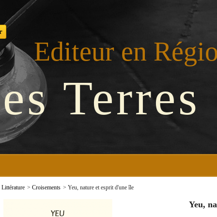
Editeur en Régi
es Terres
Littérature
>
Croisements
>
Yeu, nature et esprit d'une île
Yeu, na