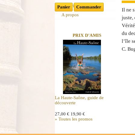
Historique
Panier
Commander
Il ne 
A propos
juste,
Vérité
du ded
PRIX D'AMIS
l’île 
C. Bu
La Haute-Saône, guide de
découverte
27,00 €
19,90 €
» Toutes les promos