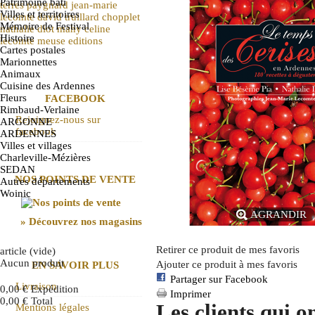
Patrimoine bâti
terres
paygnard
jean-marie
Villes et territoires
lecomte
david truillard
chopplet
Mémoire de Festival
nathalie diot
mahy
celine
Histoire
lecomte
meuse
editions
Cartes postales
Marionnettes
Animaux
Cuisine des Ardennes
Fleurs
FACEBOOK
Rimbaud-Verlaine
Rejoignez-nous sur
ARGONNE
facebook
ARDENNES
Villes et villages
Charleville-Mézières
SEDAN
NOS POINTS DE VENTE
Autres départements
Woinic
AGRANDIR
» Découvrez nos magasins
Retirer ce produit de mes favoris
article
(vide)
Aucun produit
Ajouter ce produit à mes favoris
EN SAVOIR PLUS
Partager sur Facebook
Livraison
0,00 €
Expédition
Imprimer
0,00 €
Total
Les clients qui o
Mentions légales