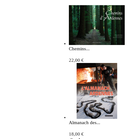
Chemins...
22,00 €
Almanach des...
18,00 €