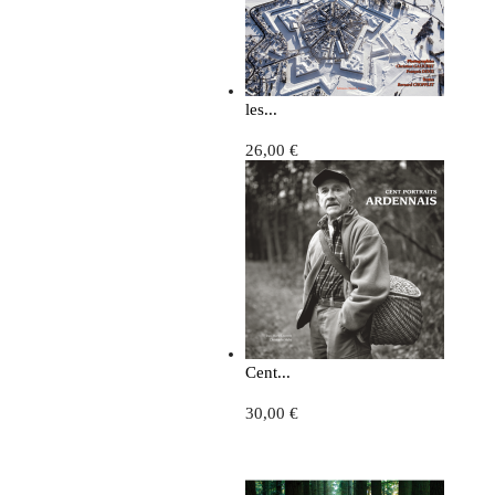
les...
26,00 €
Cent...
30,00 €